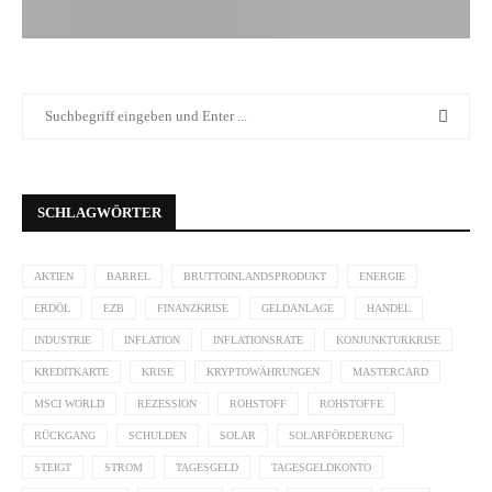
SCHLAGWÖRTER
AKTIEN
BARREL
BRUTTOINLANDSPRODUKT
ENERGIE
ERDÖL
EZB
FINANZKRISE
GELDANLAGE
HANDEL
INDUSTRIE
INFLATION
INFLATIONSRATE
KONJUNKTURKRISE
KREDITKARTE
KRISE
KRYPTOWÄHRUNGEN
MASTERCARD
MSCI WORLD
REZESSION
ROHSTOFF
ROHSTOFFE
RÜCKGANG
SCHULDEN
SOLAR
SOLARFÖRDERUNG
STEIGT
STROM
TAGESGELD
TAGESGELDKONTO