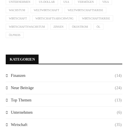
UNTERNEHMEN
US-DOLLAR
USA
VERMÖGEN
VISA
WACHSTUM
WELTWIRTSCHAFT
WELTWIRTSCHAFTSKRISE
WIRTSCHAFT
WIRTSCHAFTSABSCHWUNG
WIRTSCHAFTSKRISE
WIRTSCHAFTSWACHSTUM
ZINSEN
ÖKOSTROM
ÖL
ÖLPREIS
KATEGORIEN
Finanzen
(14)
Neue Beiträge
(24)
Top Themen
(13)
Unternehmen
(6)
Wirtschaft
(35)