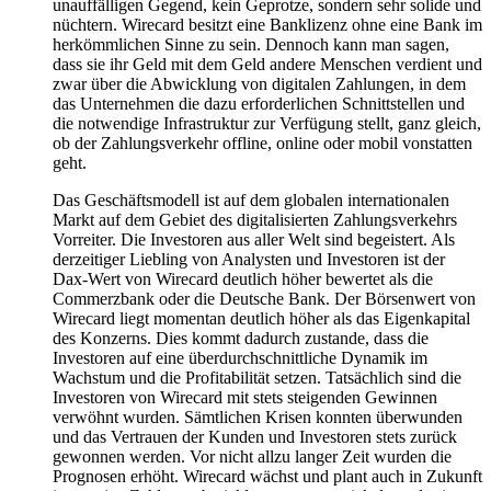
unauffälligen Gegend, kein Geprotze, sondern sehr solide und
nüchtern. Wirecard besitzt eine Banklizenz ohne eine Bank im
herkömmlichen Sinne zu sein. Dennoch kann man sagen,
dass sie ihr Geld mit dem Geld andere Menschen verdient und
zwar über die Abwicklung von digitalen Zahlungen, in dem
das Unternehmen die dazu erforderlichen Schnittstellen und
die notwendige Infrastruktur zur Verfügung stellt, ganz gleich,
ob der Zahlungsverkehr offline, online oder mobil vonstatten
geht.
Das Geschäftsmodell ist auf dem globalen internationalen
Markt auf dem Gebiet des digitalisierten Zahlungsverkehrs
Vorreiter. Die Investoren aus aller Welt sind begeistert. Als
derzeitiger Liebling von Analysten und Investoren ist der
Dax-Wert von Wirecard deutlich höher bewertet als die
Commerzbank oder die Deutsche Bank. Der Börsenwert von
Wirecard liegt momentan deutlich höher als das Eigenkapital
des Konzerns. Dies kommt dadurch zustande, dass die
Investoren auf eine überdurchschnittliche Dynamik im
Wachstum und die Profitabilität setzen. Tatsächlich sind die
Investoren von Wirecard mit stets steigenden Gewinnen
verwöhnt wurden. Sämtlichen Krisen konnten überwunden
und das Vertrauen der Kunden und Investoren stets zurück
gewonnen werden. Vor nicht allzu langer Zeit wurden die
Prognosen erhöht. Wirecard wächst und plant auch in Zukunft