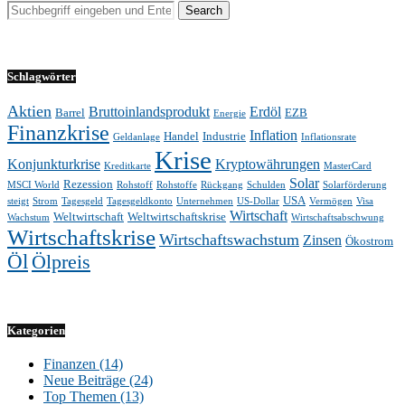
Schlagwörter
Aktien
Bruttoinlandsprodukt
Erdöl
Barrel
EZB
Energie
Finanzkrise
Inflation
Handel
Industrie
Geldanlage
Inflationsrate
Krise
Konjunkturkrise
Kryptowährungen
Kreditkarte
MasterCard
Solar
Rezession
MSCI World
Rohstoff
Rohstoffe
Rückgang
Schulden
Solarförderung
USA
steigt
Strom
Tagesgeld
Tagesgeldkonto
Unternehmen
US-Dollar
Vermögen
Visa
Wirtschaft
Weltwirtschaft
Weltwirtschaftskrise
Wachstum
Wirtschaftsabschwung
Wirtschaftskrise
Wirtschaftswachstum
Zinsen
Ökostrom
Öl
Ölpreis
Kategorien
Finanzen
(14)
Neue Beiträge
(24)
Top Themen
(13)