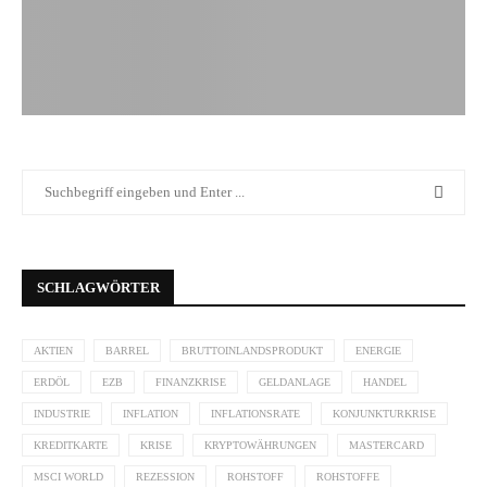
SCHLAGWÖRTER
AKTIEN
BARREL
BRUTTOINLANDSPRODUKT
ENERGIE
ERDÖL
EZB
FINANZKRISE
GELDANLAGE
HANDEL
INDUSTRIE
INFLATION
INFLATIONSRATE
KONJUNKTURKRISE
KREDITKARTE
KRISE
KRYPTOWÄHRUNGEN
MASTERCARD
MSCI WORLD
REZESSION
ROHSTOFF
ROHSTOFFE