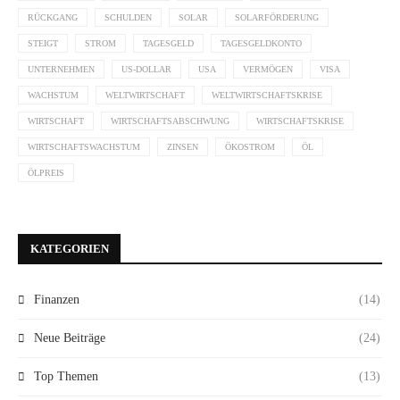
RÜCKGANG
SCHULDEN
SOLAR
SOLARFÖRDERUNG
STEIGT
STROM
TAGESGELD
TAGESGELDKONTO
UNTERNEHMEN
US-DOLLAR
USA
VERMÖGEN
VISA
WACHSTUM
WELTWIRTSCHAFT
WELTWIRTSCHAFTSKRISE
WIRTSCHAFT
WIRTSCHAFTSABSCHWUNG
WIRTSCHAFTSKRISE
WIRTSCHAFTSWACHSTUM
ZINSEN
ÖKOSTROM
ÖL
ÖLPREIS
KATEGORIEN
Finanzen
(14)
Neue Beiträge
(24)
Top Themen
(13)