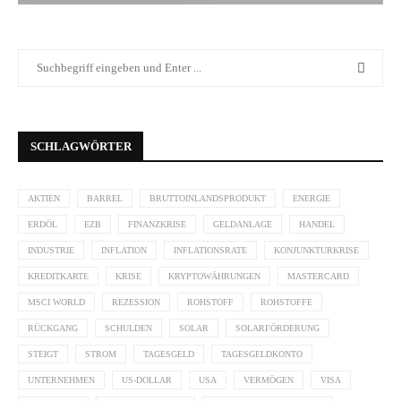
SCHLAGWÖRTER
AKTIEN
BARREL
BRUTTOINLANDSPRODUKT
ENERGIE
ERDÖL
EZB
FINANZKRISE
GELDANLAGE
HANDEL
INDUSTRIE
INFLATION
INFLATIONSRATE
KONJUNKTURKRISE
KREDITKARTE
KRISE
KRYPTOWÄHRUNGEN
MASTERCARD
MSCI WORLD
REZESSION
ROHSTOFF
ROHSTOFFE
RÜCKGANG
SCHULDEN
SOLAR
SOLARFÖRDERUNG
STEIGT
STROM
TAGESGELD
TAGESGELDKONTO
UNTERNEHMEN
US-DOLLAR
USA
VERMÖGEN
VISA