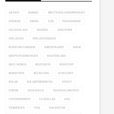
AKTIEN
BARREL
BRUTTOINLANDSPRODUKT
ENERGIE
ERDÖL
EZB
FINANZKRISE
GELDANLAGE
HANDEL
INDUSTRIE
INFLATION
INFLATIONSRATE
KONJUNKTURKRISE
KREDITKARTE
KRISE
KRYPTOWÄHRUNGEN
MASTERCARD
MSCI WORLD
REZESSION
ROHSTOFF
ROHSTOFFE
RÜCKGANG
SCHULDEN
SOLAR
SOLARFÖRDERUNG
STEIGT
STROM
TAGESGELD
TAGESGELDKONTO
UNTERNEHMEN
US-DOLLAR
USA
VERMÖGEN
VISA
WACHSTUM