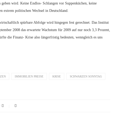
on geben wird. Keine Endlos- Schlangen vor Suppenküchen, keine
nen extrem politischen Wechsel in Deutschland.
rtschaftlich spürbare Abfolge wird hingegen fest gerechnet. Das Institut
September 2008 das erwartete Wachstum für 2009 auf nur noch 3,3 Prozent,
ürfte die Finanz- Krise also längerfristig bedeuten, wenngleich es uns
TZEN
IMMOBILIEN PREISE
KRISE
SCHWARZEN SONNTAG
0