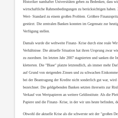
Historiker namhafter Universitäten geben zu Bedenken, dass wi
wirtschaftliche Rahmenbedingungen zu berücksichtigen haben. Z
Wert- Standard zu einem großen Problem. Größere Finanzspritz
gestürzt. Die zentralen Banken konnten im Gegensatz zur heutig
Verfügung stellen.
Damals wurde die weltweite Finanz- Krise durch eine reale Wir
Verhältnisse. Die aktuelle Situation hat ihren Ursprung zwar 
zu zuordnen. Im letzten Jahr 2007 stagnierten und sanken die I
kletterten. Die “Blase“ platzte letztendlich, als immer mehr 
auf Grund von steigenden Zinsen und zu schwachen Einkommen 
bei der Beantragung der Kredite nicht sonderlich gut war, wir
bezeichnet. Die geldgebenden Banken setzten ihrerseits zur Ri
Verkauf von Wertpapieren an weitere Geldinstitute. Als die Ple
Papiere und die Finanz- Krise, in der wir uns heute befinden, de
Obwohl die aktuelle Krise als die schwerste seit der “großen De