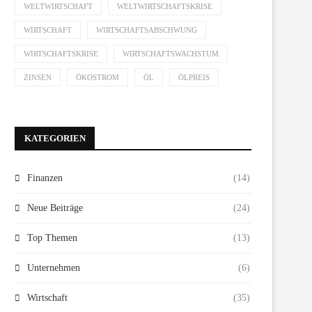
WELTWIRTSCHAFT
WELTWIRTSCHAFTSKRISE
WIRTSCHAFT
WIRTSCHAFTSABSCHWUNG
WIRTSCHAFTSKRISE
WIRTSCHAFTSWACHSTUM
ZINSEN
ÖKOSTROM
ÖL
ÖLPREIS
KATEGORIEN
Finanzen
(14)
Neue Beiträge
(24)
Top Themen
(13)
Unternehmen
(6)
Wirtschaft
(35)