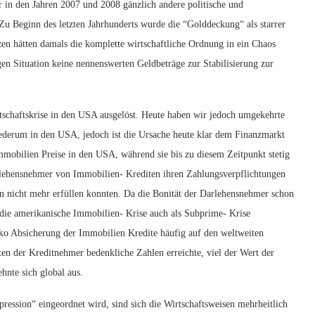
r in den Jahren 2007 und 2008 gänzlich andere politische und
u Beginn des letzten Jahrhunderts wurde die “Golddeckung“ als starrer
en hätten damals die komplette wirtschaftliche Ordnung in ein Chaos
en Situation keine nennenswerten Geldbeträge zur Stabilisierung zur
tschaftskrise in den USA ausgelöst. Heute haben wir jedoch umgekehrte
wiederum in den USA, jedoch ist die Ursache heute klar dem Finanzmarkt
mmobilien Preise in den USA, während sie bis zu diesem Zeitpunkt stetig
Darlehensnehmer von Immobilien- Krediten ihren Zahlungsverpflichtungen
nicht mehr erfüllen konnten. Da die Bonität der Darlehensnehmer schon
d die amerikanische Immobilien- Krise auch als Subprime- Krise
siko Absicherung der Immobilien Kredite häufig auf den weltweiten
iten der Kreditnehmer bedenkliche Zahlen erreichte, viel der Wert der
hnte sich global aus.
pression“ eingeordnet wird, sind sich die Wirtschaftsweisen mehrheitlich